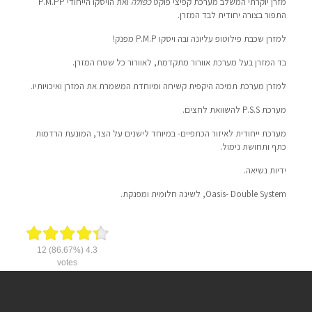
מזרן יוקרתי המשלב מערכת קפיצי פוקט
כפולה
ואת הויסקו הייחודי P.M.PP
התפור בצורה יחודית לבד המזרן.
למזרן שכבת פילוטופ עליונה ובה ויסקו P.M.P מפנק!
בד המזרן בעל מערכת אוורור מתקדמת, לאוורור כל שטח המזרן.
למזרן מערכת תמיכה היקפית קשיחה ומיוחדת המשמרת את המזרן ואיכויותיו.
מערכת P.S.S להשוואת לחצים.
מערכת ייחודית לאיזור הכתפיים- במיוחד לישנים על הצד, המונעת הרדמות
כתף ותחושת נימול.
ידיות נשיאה.
Oasis- Double System, לשינה חלומית ומפנקת.
12
(86.67%)
4.3
votes