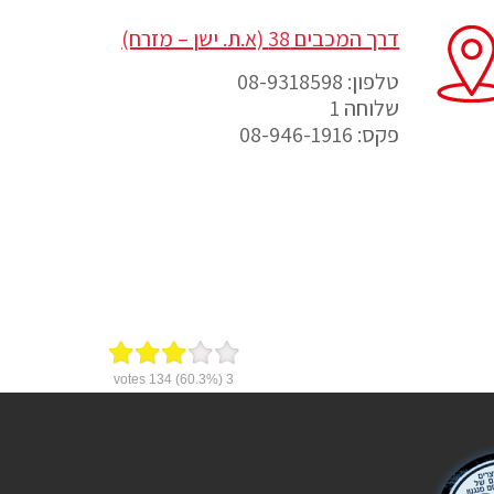
דרך המכבים 38 (א.ת. ישן – מזרח)
טלפון: 08-9318598
שלוחה 1
פקס: 08-946-1916
votes
134
(60.3%)
3