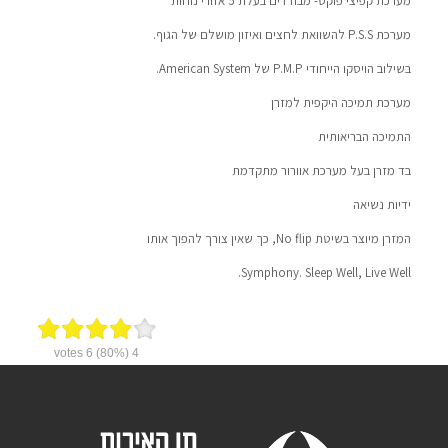
מערכת קפיצי פוקט- מבודדים בעלת 5 אזורי נוחות
מערכת P.S.S להשוואת לחצים ואיזון מושלם של הגוף.
בשילוב הויסקו הייחודי P.M.P של American System.
מערכת תמיכה היקפית למזרן
התמיכה הבריאותית
בד מזרן בעל מערכת אוורור מתקדמת
ידיות נשיאה
המזרן מיוצר בשיטת No flip, כך שאין צורך להפוך אותו
Symphony. Sleep Well, Live Well.
votes
6
(80%)
4