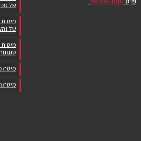
פקס:
08-946-1916
של ספו
מיטות 
של זה?
מיטות ז
סגנונות
מיטה מ
מיטה חש