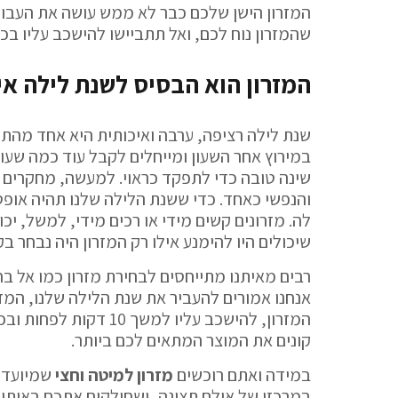
המזרון הישן שלכם כבר לא ממש עושה את העבוד
שהמזרון נוח לכם, ואל תתביישו להישכב עליו בכל
המזרון הוא הבסיס לשנת לילה אי
שנת לילה רציפה, ערבה ואיכותית היא אחד מהתנא
במירוץ אחר השעון ומייחלים לקבל עוד כמה שעות
שינה טובה כדי לתפקד כראוי. למעשה, מחקרים 
והנפשי כאחד. כדי ששנת הלילה שלנו תהיה אופטי
לה. מזרונים קשים מידי או רכים מידי, למשל, יכ
שיכולים היו להימנע אילו רק המזרון היה נבחר בק
רבים מאיתנו מתייחסים לבחירת מזרון כמו אל בחי
אנחנו אמורים להעביר את שנת הלילה שלנו, המזרו
המזרון, להישכב עליו
קונים את המוצר המתאים לכם ביותר.
במידה ואתם רוכשים
מזרון למיטה וחצי
שמיועדת 
במרכזו של אולם תצוגה, ושחולקים אתכם באותו 