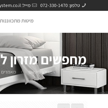
טלפון: 072-330-1470
מייל: Crm@americansystem.co.il
מיטות מתכווננות
מחפשים מזרון למ
אמריקן סיסטם
מאמרים ב