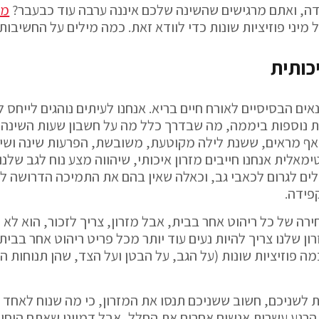
ה, ואתם מרגישים שהשינה שלכם איננה ערבה עוד כבעבר?
מח
 מיני פוזיציות שונות כדי לוודא זאת. כמה מילים על החשיבו
כותית
ים הבסיסיים לאורח חיים בריא. אנחנו לעיתים נוהגים לייחס 
 נוספות ביממה, מה שבדרך כלל מה על חשבון שעות השינה שלנ
אף מראים, ששנת לילה מקוטעת, משובשת, הפרעות שינה ושינ
מאלית אנחנו חייבים מזרון איכותי, שיהווה מצע נוח לגב שלנ
ולים לגרום לכאבי גב, וכאלה שאין בהם את התמיכה הדרושה לג
פידה.
רה של כל ריהוט אחר בבית, אבל מזרון, צריך לזכור, הוא לא 
ן שלנו צריך להיות נעים עוד יותר מכל פריט ריהוט אחר בבית
 למשך 10 דקות לפחות ובכמה פוזיציות שונות (על הגב, על הבטן ועל הצד, שה
לשניכם, חשוב ששניכם תנסו את המזרון, כי מה שנוח לאחד מכ
הרגע עשרות אנשים אחרים את החלל, אבל דמיינו שאתם היחידי