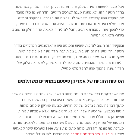
אבל מעבר לשעות השינה שלנו, שהן חשובות כל כך לחיי השגרה, כשהמיטה
בחדר השינה הזוגי לא נותנת מענה לצרכים הזוגיים, חדר השינה כולו מאבד
את תפקידו הפונקציונאלי לאפשר לנו להצית את הלהבה ולהתקרב זה לזה
אחרי שלא ראינו אחד את השני רוב שעות היום. אם השקעתם בחדר השינה,
כדי להפוך אותו למצודת אוהבים, חבל להזניח דווקא את אחד החלק החשוב בו
ביותר- הלא הוא המיטה.
ובהקשר הזה חשוב להזכיר, שהיות והמיטה היא מהאלמנטים המרכזיים בחדר
השינה, הרי שיש לה גם חשיבות עיצובית רבה. חדר שינה לא יכול להיראות
שיקי ומרשים אם יש בו מיטה ישנה, חצי מתפרקת, דהויה וחסרת חיים. מיטה
זוגית חדשה יכולה, מהבחינה הזו, לייצר לחדר אמירה, לשפר את הלוק של
חדר השינה ולהפוך אותו לחלל מלא סטייל.
המיטות הזוגיות של אמריקן סיסטם במחירים משתלמים
אם השתכנעתם בכך שאתם חייבים מיטה חדשה, אבל אתם לא רוצים להישאר
עם חור בכיס בסוף הקנייה, אמריקן סיסטם היא הפתרון המושלם עבורכם.
מתוך רצון להיענות לצרכים של לקוחותיה, מציעה אמריקן סיסטם מיטות
זוגיות במבצע, שהרכישה שלהן היא לא רק אפשרית, אלא שמבחינת נוחות
ועיצוב הן גם יחוללו מהפך של ממש בחדר השינה ויתרמו לחיי הזוגיות. כל
המיטות של אמריקן סיסטם מגיעות עם 3 מערכות המותאמות למצבים שונים:
מערכת מתכווננת Dream, מיטה מתכווננת Free Style ומערכת שינה קלאסית,
שבכולן
תוכלו לשלב מזרונים למכירה
בהם תבחרו, לפי הגודל והצבע