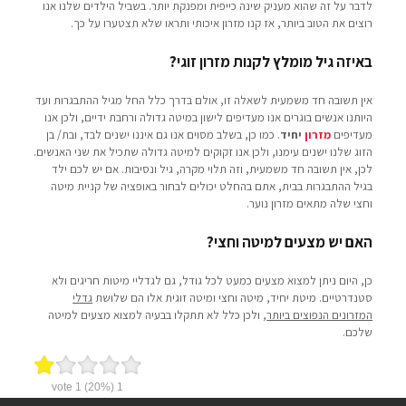
לדבר על זה שהוא מעניק שינה כייפית ומפנקת יותר. בשביל הילדים שלנו אנו
רוצים את הטוב ביותר, אז קנו מזרון איכותי ותראו שלא תצטערו על כך.
באיזה גיל מומלץ לקנות מזרון זוגי?
אין תשובה חד משמעית לשאלה זו, אולם בדרך כלל החל מגיל ההתבגרות ועד
היותנו אנשים בוגרים אנו מעדיפים לישון במיטה גדולה ורחבת ידיים, ולכן אנו
מעדיפים
מזרון
יחיד
. כמו כן, בשלב מסוים אנו גם איננו ישנים לבד, ובת/ בן
הזוג שלנו ישנים עימנו, ולכן אנו זקוקים למיטה גדולה שתכיל את שני האנשים.
לכן, אין תשובה חד משמעית, וזה תלוי מקרה, גיל ונסיבות. אם יש לכם ילד
בגיל ההתבגרות בבית, אתם בהחלט יכולים לבחור באופציה של קניית מיטה
וחצי שלה מתאים מזרון נוער.
האם יש מצעים למיטה וחצי?
כן, היום ניתן למצוא מצעים כמעט לכל גודל, גם לגדליי מיטות חריגים ולא
סטנדרטיים. מיטת יחיד, מיטה וחצי ומיטה זוגית אלו הם שלושת
גדלי
המזרונים הנפוצים ביותר
, ולכן כלל לא תתקלו בבעיה למצוא מצעים למיטה
שלכם.
vote
1
(20%)
1