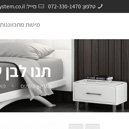
טלפון: 072-330-1470
מייל: Crm@americansystem.co.il
מיטות מתכווננות
תנו לבן 
אמריקן סיסטם
מאמ