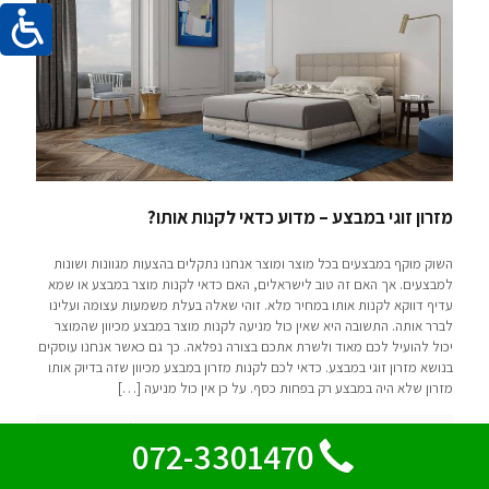
מזרון זוגי במבצע – מדוע כדאי לקנות אותו?
השוק מוקף במבצעים בכל מוצר ומוצר אנחנו נתקלים בהצעות מגוונות ושונות
למבצעים. אך האם זה טוב לישראלים, האם כדאי לקנות מוצר במבצע או שמא
עדיף דווקא לקנות אותו במחיר מלא. זוהי שאלה בעלת משמעות עצומה ועלינו
לברר אותה. התשובה היא שאין כול מניעה לקנות מוצר במבצע מכיוון שהמוצר
יכול להועיל לכם מאוד ולשרת אתכם בצורה נפלאה. כך גם כאשר אנחנו עוסקים
בנושא מזרון זוגי במבצע. כדאי לכם לקנות מזרון במבצע מכיוון שזה בדיוק אותו
מזרון שלא היה במבצע רק בפחות כסף. על כן אין כול מניעה
[…]
קרא עוד
072-3301470